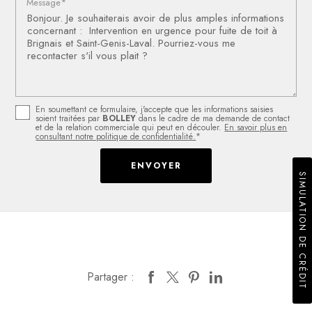
Message*
En soumettant ce formulaire, j'accepte que les informations saisies
soient traitées par
BOLLEY
dans le cadre de ma demande de contact
et de la relation commerciale qui peut en découler.
En savoir plus en
consultant notre politique de confidentialité.
*
S
M
U
L
A
T
I
O
N
D
E
C
R
É
D
I
I
T
Partager :